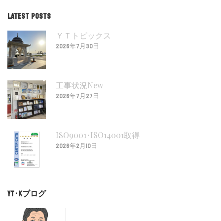
ゴ
LATEST POSTS
リ
ー
ＹＴトピックス
2026年7月30日
工事状況New
2026年7月27日
ISO9001･ISO14001取得
2026年2月10日
YT･Kブログ